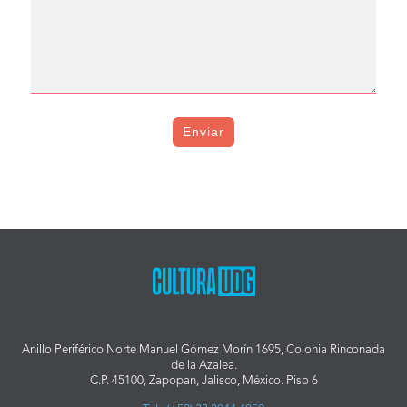
Enviar
Anillo Periférico Norte Manuel Gómez Morín 1695, Colonia Rinconada
de la Azalea.
C.P. 45100, Zapopan, Jalisco, México. Piso 6