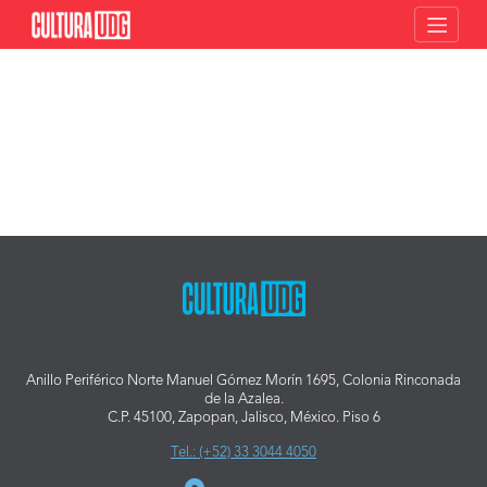
Toggle
Anillo Periférico Norte Manuel Gómez Morín 1695, Colonia Rinconada
de la Azalea.
C.P. 45100, Zapopan, Jalisco, México. Piso 6
Tel.: (+52) 33 3044 4050